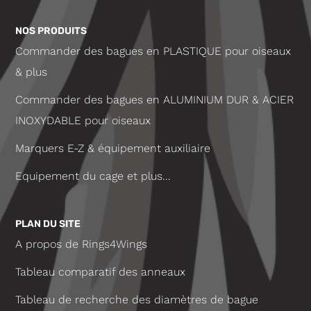
NOS PRODUITS
Commander des bagues en PLASTIQUE pour oiseaux
& plus
Commander des bagues en ALUMINIUM DUR & ACIER
INOXYDABLE pour oiseaux
Marquers E-Z & équipement auxiliaire
Equipement du cage et plus...
PLAN DU SITE
A propos de Rings4Wings
Tableau comparatif des anneaux
Tableau de recherche des diamètres de bague