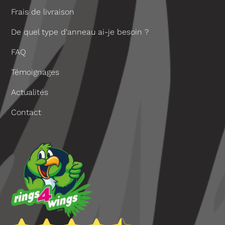
Frais de livraison
De quel type d'anneau ai-je besoin ?
FAQ
Témoignages
Actualités
Contact