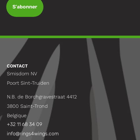
S'abonner
CONTACT
Smisdom NV
Poort Sint-Truiden
N.B. de Borchgravestraat 4412
3800 Saint-Trond
Belgique
+32 11 68 34 09
info@rings4wings.com