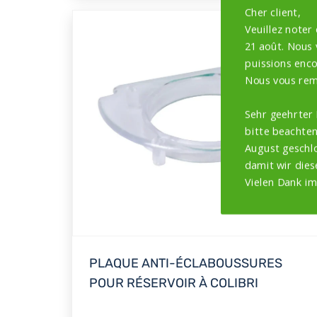
Cher client,
Veuillez noter
21 août. Nous
puissions encor
Nous vous rem
Sehr geehrter
bitte beachten
August geschlo
damit wir dies
Vielen Dank im
PLAQUE ANTI-ÉCLABOUSSURES
POUR RÉSERVOIR À COLIBRI