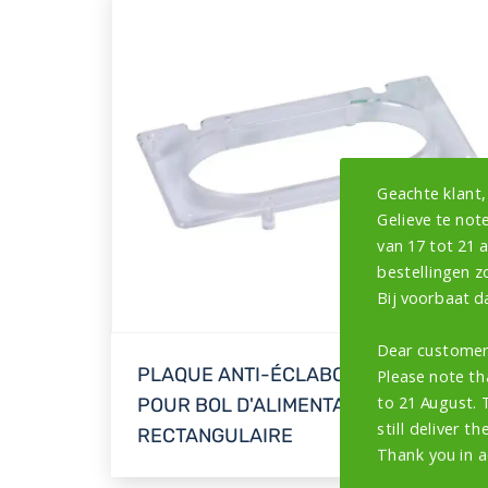
Geachte klant,
Gelieve te note
van 17 tot 21 
bestellingen z
Bij voorbaat d
Dear customer
PLAQUE ANTI-ÉCLABOUSSURES
Please note th
to 21 August. 
POUR BOL D'ALIMENTATION
still deliver th
RECTANGULAIRE
Thank you in a