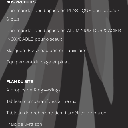
NOS PRODUITS
Commander des bagues en PLASTIQUE pour oiseaux
& plus
Commander des bagues en ALUMINIUM DUR & ACIER
INOXYDABLE pour oiseaux
Marquers E-Z & équipement auxiliaire
Equipement du cage et plus...
PLAN DU SITE
A propos de Rings4Wings
Tableau comparatif des anneaux
Tableau de recherche des diamètres de bague
Frais de livraison