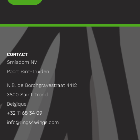
CONTACT
Smisdom NV
Poort Sint-Truiden
N.B. de Borchgravestraat 4412
3800 Saint-Trond
Belgique
+32 11 68 34 09
info@rings4wings.com