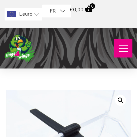
0
€
0,00
FR
L'euro