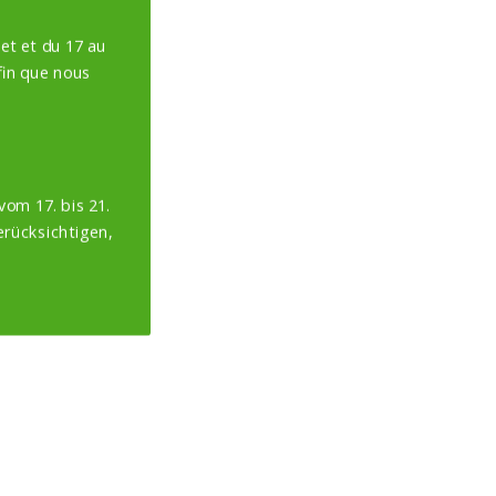
et et du 17 au
in que nous
vom 17. bis 21.
erücksichtigen,