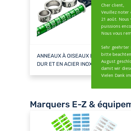
Cher client,
Veuillez noter
21 août. Nous
puissions encor
Nous vous rem
Sehr geehrter
bitte beachten
ANNEAUX À OISEAUX EN ALUMINIUM
August geschlo
DUR ET EN ACIER INOXYDABLE
damit wir dies
Vielen Dank im
Marquers E-Z & équipem