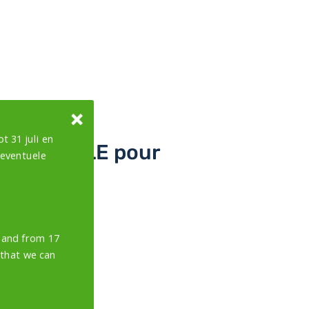
t 31 juli en
NOXYDABLE pour
 eventuele
y and from 17
 that we can