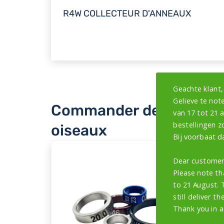
R4W COLLECTEUR D'ANNEAUX
Geachte klant,
Gelieve te note
Commander des bagues
van 17 tot 21 
bestellingen z
oiseaux
Bij voorbaat d
Dear customer
Please note th
to 21 August. 
still deliver th
Thank you in a