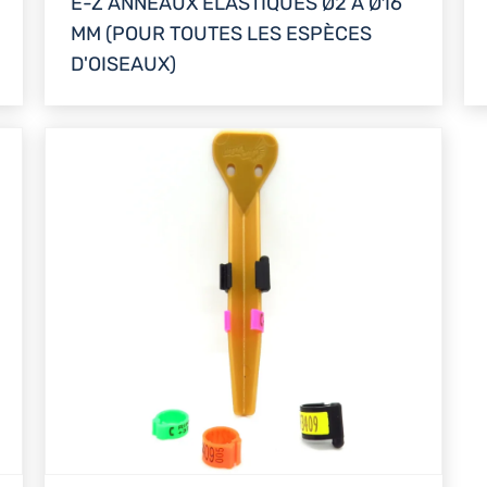
E-Z ANNEAUX ÉLASTIQUES Ø2 À Ø16
MM (POUR TOUTES LES ESPÈCES
D'OISEAUX)