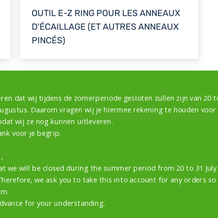
OUTIL E-Z RING POUR LES ANNEAUX
D'ÉCAILLAGE (ET AUTRES ANNEAUX
PINCÉS)
ren dat wij tijdens de zomerperiode gesloten zullen zijn van 20 to
 en ALUMINIUM DUR & ACIER I
augustus. Daarom vragen wij je hiermee rekening te houden voor
odat wij ze nog kunnen uitleveren.
ank voor je begrip.
,
at we will be closed during the summer period from 20 to 31 Jul
Therefore, we ask you to take this into account for any orders so
em.
dvance for your understanding.