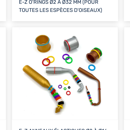
E-Z O'RINGS Ø2 À Ø32 MM (POUR
TOUTES LES ESPÈCES D'OISEAUX)