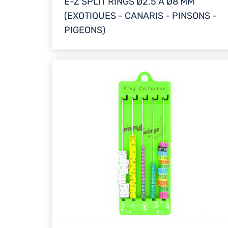
E-Z SPLIT RINGS Ø2.5 À Ø8 MM
(EXOTIQUES - CANARIS - PINSONS -
PIGEONS)