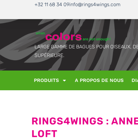
+32 11 68 34 09
info@rings4wings.com
LARGE GAMME DE BAGUES POUR OISEAUX, DE
SUPÉRIEURE.
PRODUITS
A PROPOS DE NOUS
DI
RINGS4WINGS : ANN
LOFT