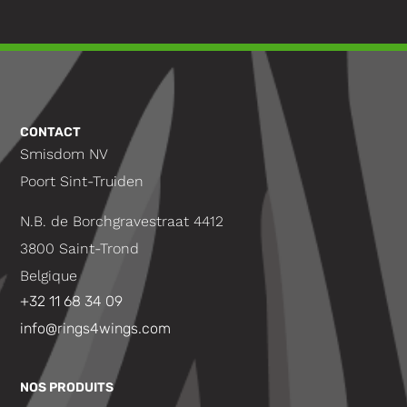
CONTACT
Smisdom NV
Poort Sint-Truiden
N.B. de Borchgravestraat 4412
3800 Saint-Trond
Belgique
+32 11 68 34 09
info@rings4wings.com
NOS PRODUITS