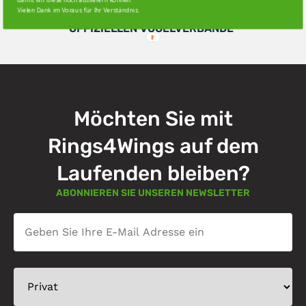
ZUGELASSENER RINGHERSTELLER DER
Vielen Dank im Voraus für Ihr Verständnis.
OFFIZIELLEN VOGELVERBÄNDE
Möchten Sie mit
Rings4Wings auf dem
Laufenden bleiben?
ABONNIEREN SIE UNSEREN NEWSLETTER