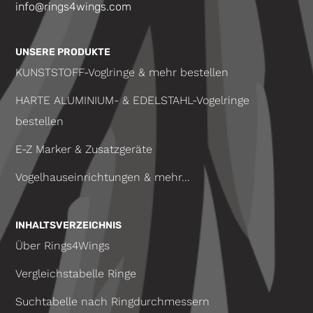
info@rings4wings.com
UNSERE PRODUKTE
KUNSTSTOFF-Voglringe & mehr bestellen
HARTE ALUMINIUM- & EDELSTAHL-Vogelringe
bestellen
E-Z Marker & Zusatzgeräte
Vogelhauseinrichtungen & mehr...
INHALTSVERZEICHNIS
Über Rings4Wings
Vergleichstabelle Ringe
Suchtabelle nach Ringdurchmessern