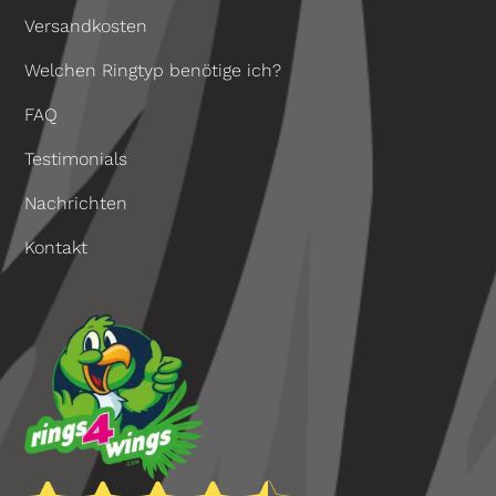
Versandkosten
Welchen Ringtyp benötige ich?
FAQ
Testimonials
Nachrichten
Kontakt