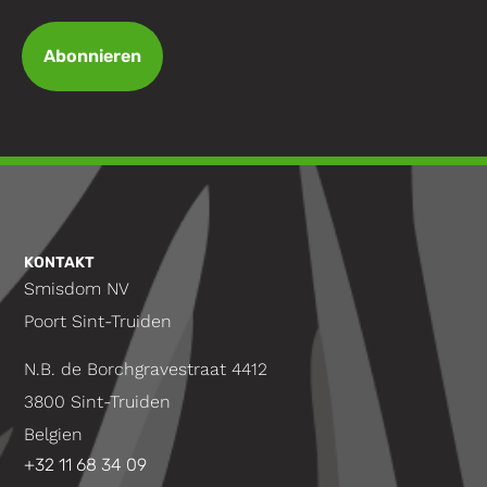
Abonnieren
KONTAKT
Smisdom NV
Poort Sint-Truiden
N.B. de Borchgravestraat 4412
3800 Sint-Truiden
Belgien
+32 11 68 34 09