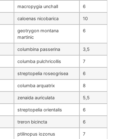
macropygia unchall
6
caloenas nicobarica
10
geotrygon montana
6
martinic
columbina passerina
3,5
columba pulchricollis
7
streptopelia roseogrisea
6
columba arquatrix
8
zenaida auriculata
5,5
streptopelia orientalis
6
treron bicincta
6
ptilinopus iozonus
7