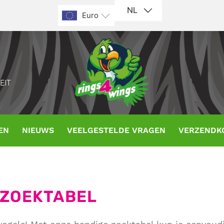
NL
Euro
EIT
EN
NIEUWS
VEELGESTELDE VRAGEN
VERZENDK
 ZOEKTABEL