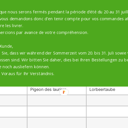
 Dove
Tourterelle du Cap
Kapturteltaube
 que nous serons fermés pendant la période d’été du 20 au 31 juill
 vous demandons donc d'en tenir compte pour vos commandes af
e les livrer.
ercions par avance de votre compréhension.
o-Dove
Phasianelle à tête rousse
Macropygia ruficep
 Kunde,
 Sie, dass wir während der Sommerzeit vom 20. bis 31. Juli sowie 
Kroonduif
Kroonduif
ssen sind. Wir bitten Sie daher, dies bei Ihren Bestellungen zu b
e noch ausliefern können.
l-Dove
Colombe versicolore
Jamaika-Erdtaube
 Voraus für Ihr Verständnis.
Pigeon des lauriers
Lorbeertaube