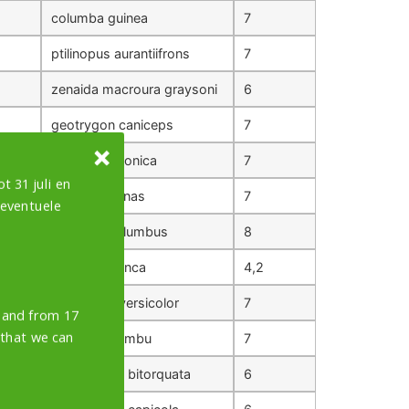
columba guinea
7
ptilinopus aurantiifrons
7
zenaida macroura graysoni
6
geotrygon caniceps
7
phaps histrionica
7
t 31 juli en
columba oenas
7
 eventuele
columba palumbus
8
scardafella inca
4,2
geotrygon versicolor
7
y and from 17
 that we can
ptilinopus jambu
7
streptopelia bitorquata
6