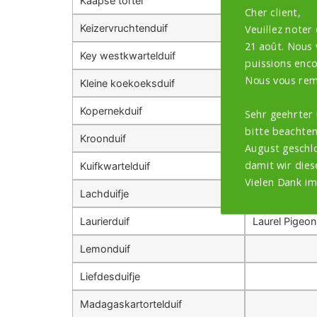
Kaapse tortel
Ring-necked
Cher client,
Veuillez noter
Keizervruchtenduif
21 août. Nous
Key westkwartelduif
puissions encor
Nous vous rem
Kleine koekoeksduif
Little Cucko
Kopernekduif
Sehr geehrter
bitte beachten
Kroonduif
Kroonduif
August geschlo
damit wir dies
Kuifkwartelduif
Crested Quai
Vielen Dank im
Lachduifje
Laurierduif
Laurel Pigeon
Lemonduif
Liefdesduifje
Madagaskartortelduif