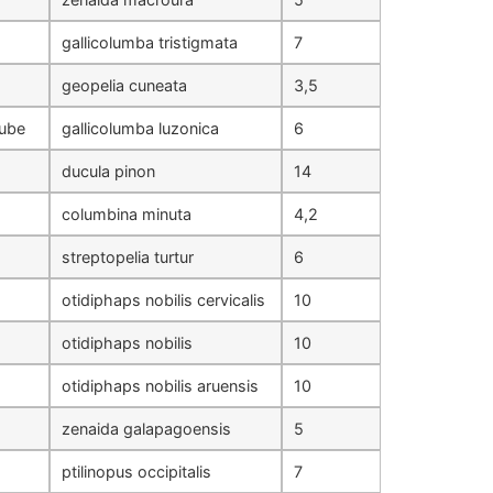
gallicolumba tristigmata
7
geopelia cuneata
3,5
aube
gallicolumba luzonica
6
ducula pinon
14
columbina minuta
4,2
streptopelia turtur
6
otidiphaps nobilis cervicalis
10
otidiphaps nobilis
10
otidiphaps nobilis aruensis
10
zenaida galapagoensis
5
ptilinopus occipitalis
7