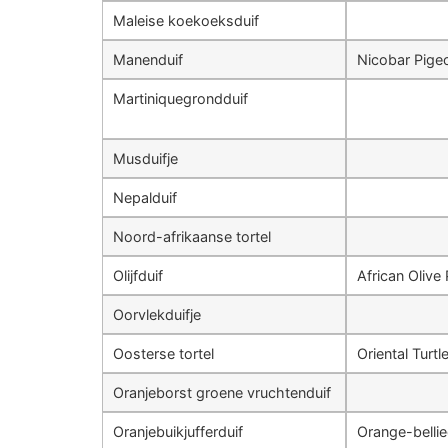
Maleise koekoeksduif
Manenduif
Nicobar Pige
Martiniquegrondduif
Musduifje
Nepalduif
Noord-afrikaanse tortel
Olijfduif
African Olive
Oorvlekduifje
Oosterse tortel
Oriental Turt
Oranjeborst groene vruchtenduif
Oranjebuikjufferduif
Orange-bellie