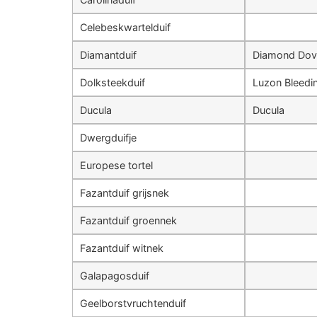
Celebeskwartelduif
Diamantduif
Diamond Dov
Dolksteekduif
Luzon Bleedi
Ducula
Ducula
Dwergduifje
Europese tortel
Fazantduif grijsnek
Fazantduif groennek
Fazantduif witnek
Galapagosduif
Geelborstvruchtenduif