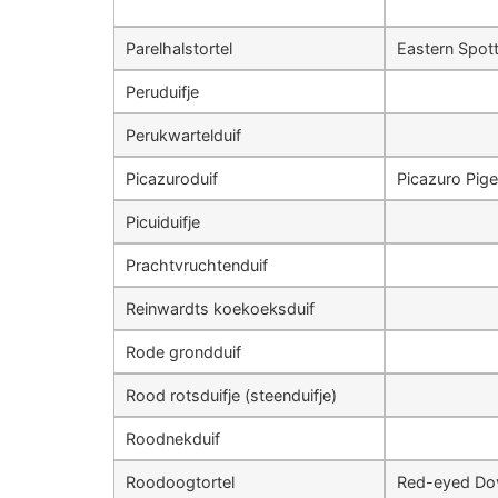
Parelhalstortel
Eastern Spot
Peruduifje
Perukwartelduif
Picazuroduif
Picazuro Pig
Picuiduifje
Prachtvruchtenduif
Reinwardts koekoeksduif
Rode grondduif
Rood rotsduifje (steenduifje)
Roodnekduif
Roodoogtortel
Red-eyed Do