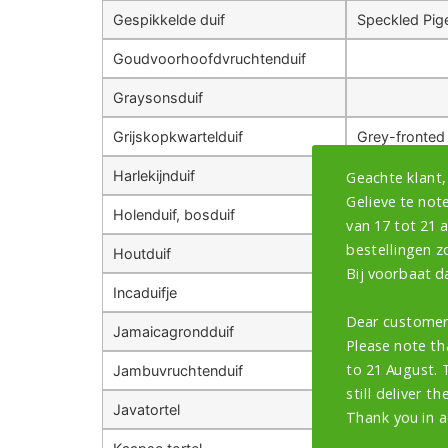
Gespikkelde duif
Speckled Pig
Goudvoorhoofdvruchtenduif
Graysonsduif
Grijskopkwartelduif
Grey-fronted
Geachte klant,
Harlekijnduif
Flock Bronze
Gelieve te note
Holenduif, bosduif
van 17 tot 21 
bestellingen z
Houtduif
Common Woo
Bij voorbaat d
Incaduifje
Dear customer
Jamaicagrondduif
Please note th
to 21 August. 
Jambuvruchtenduif
still deliver th
Javatortel
Thank you in a