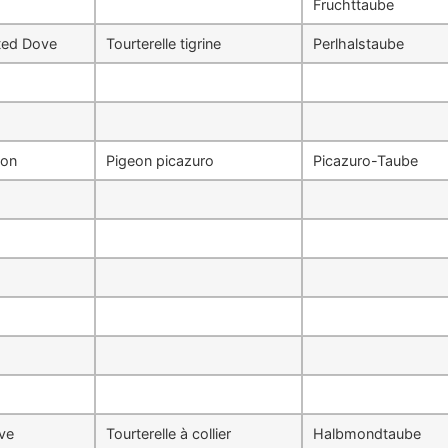
Fruchttaube
ted Dove
Tourterelle tigrine
Perlhalstaube
eon
Pigeon picazuro
Picazuro-Taube
ve
Tourterelle à collier
Halbmondtaube