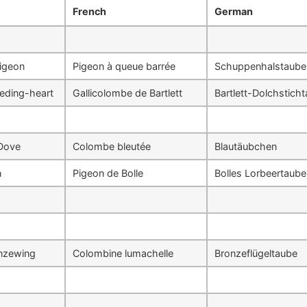
French
German
pigeon
Pigeon à queue barrée
Schuppenhalstaube
eding-heart
Gallicolombe de Bartlett
Bartlett-Dolchstich
Dove
Colombe bleutée
Blautäubchen
n
Pigeon de Bolle
Bolles Lorbeertaube
nzewing
Colombine lumachelle
Bronzeflügeltaube