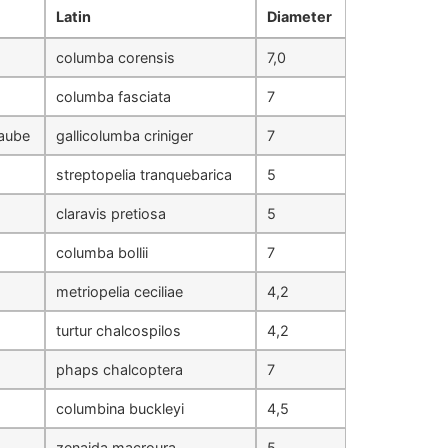
Latin
Diameter
columba corensis
7,0
columba fasciata
7
taube
gallicolumba criniger
7
streptopelia tranquebarica
5
claravis pretiosa
5
columba bollii
7
metriopelia ceciliae
4,2
turtur chalcospilos
4,2
phaps chalcoptera
7
columbina buckleyi
4,5
zenaida macroura
5