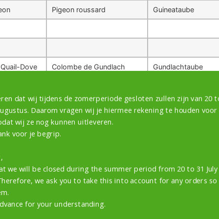
eon
Pigeon roussard
Guineataube
 Quail-Dove
Colombe de Gundlach
Gundlachtaube
wing
Colombine arlequin
Harlekintaube
ren dat wij tijdens de zomerperiode gesloten zullen zijn van 20 to
augustus. Daarom vragen wij je hiermee rekening te houden voor
odat wij ze nog kunnen uitleveren.
d Pigeon
Pigeon ramier
Ringeltaube
ank voor je begrip.
,
at we will be closed during the summer period from 20 to 31 Jul
Therefore, we ask you to take this into account for any orders so
em.
dvance for your understanding.