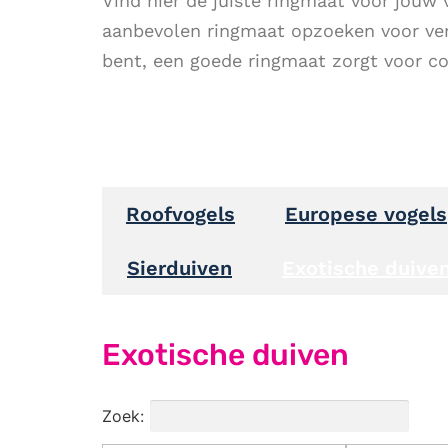
Vind hier de juiste ringmaat voor jouw
aanbevolen ringmaat opzoeken voor vers
bent, een goede ringmaat zorgt voor com
Roofvogels
Europese vogels
Sierduiven
Exotische duive
Exotische duiven
Zoek: