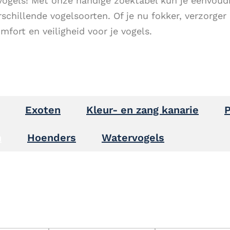
 vogels! Met onze handige zoektabel kun je eenvoud
chillende vogelsoorten. Of je nu fokker, verzorger 
fort en veiligheid voor je vogels.
Exoten
Kleur- en zang kanarie​
P
n
Hoenders
Watervogels