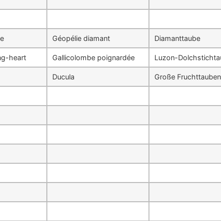
e
Géopélie diamant
Diamanttaube
ng-heart
Gallicolombe poignardée
Luzon-Dolchsticht
Ducula
Große Fruchttauben