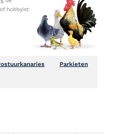
ig de
of hobbyist
ostuurkanaries​
Parkieten​