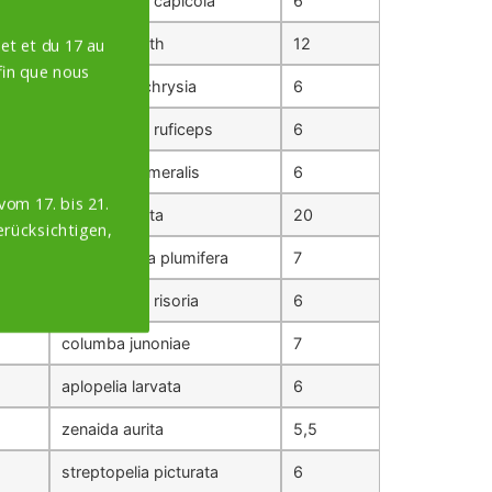
streptopelia capicola
6
et et du 17 au
ducula goliath
12
in que nous
geotrygon chrysia
6
s
macropygia ruficeps
6
geopelia humeralis
6
vom 17. bis 21.
goura cristata
20
erücksichtigen,
petrophassa plumifera
7
streptopelia risoria
6
columba junoniae
7
aplopelia larvata
6
zenaida aurita
5,5
streptopelia picturata
6