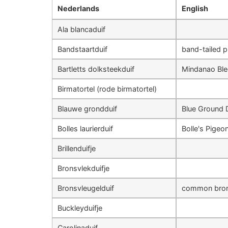
Nederlands
English
Ala blancaduif
Bandstaartduif
band-tailed 
Bartletts dolksteekduif
Mindanao Ble
Birmatortel (rode birmatortel)
Blauwe grondduif
Blue Ground 
Bolles laurierduif
Bolle's Pigeo
Brillenduifje
Bronsvlekduifje
Bronsvleugelduif
common bro
Buckleyduifje
Carolinaduif