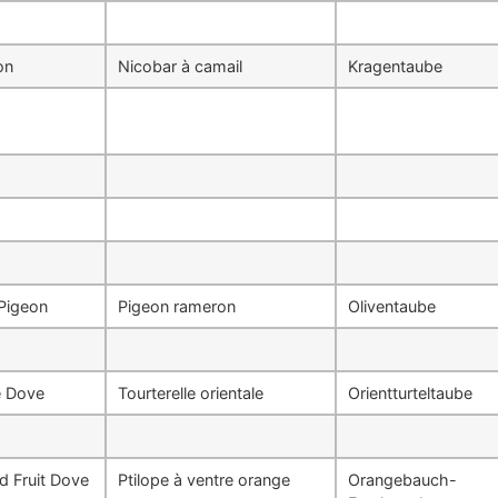
on
Nicobar à camail
Kragentaube
 Pigeon
Pigeon rameron
Oliventaube
le Dove
Tourterelle orientale
Orientturteltaube
d Fruit Dove
Ptilope à ventre orange
Orangebauch-