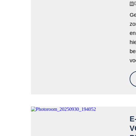
0
Ge
zo
en
hi
be
vo
E
V