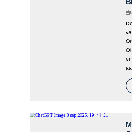
B
De
va
On
Of
en
ja
M