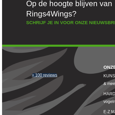
Op de hoogte blijven van
Rings4Wings?
SCHRIJF JE IN VOOR ONZE NIEUWSBR
ONZ
+ 100 reviews
KUNST
& mee
HARD
vogelr
E-Z M