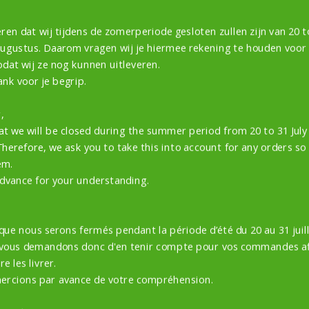
OMERVERLOF VAN 11 TOT 17
UGUSTUS
ren dat wij tijdens de zomerperiode gesloten zullen zijn van 20 to
augustus. Daarom vragen wij je hiermee rekening te houden voor
04 augustus 2025
odat wij ze nog kunnen uitleveren.
ste vogelliefhebber. Bedankt voor je bezoek aan
ank voor je begrip.
ze webshop. Tijdens ons zomerverlof willen wij u
,
ten weten dat er mogelijk wat vertraging is in het
at we will be closed during the summer period from 20 to 31 Jul
rsturen van je bestelling. Wij gaan er even
Therefore, we ask you to take this into account for any orders so
ssenuit van 11 tot 17 augustus. Vanaf 18
em.
gustus zullen we de orders die in deze periode
dvance for your understanding.
jn geplaatst...
 que nous serons fermés pendant la période d’été du 20 au 31 juill
LEES MEER
 vous demandons donc d'en tenir compte pour vos commandes af
e les livrer.
ercions par avance de votre compréhension.