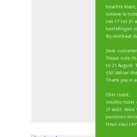
Z
Geachte klant,
A
Gelieve te note
van 17 tot 21 
bestellingen z
Be
Bij voorbaat d
on
Dear customer
la
Please note th
ve
to 21 August. 
tu
still deliver th
au
Thank you in a
zi
Cher client,
Veuillez noter
21 août. Nous
puissions encor
Nous vous rem