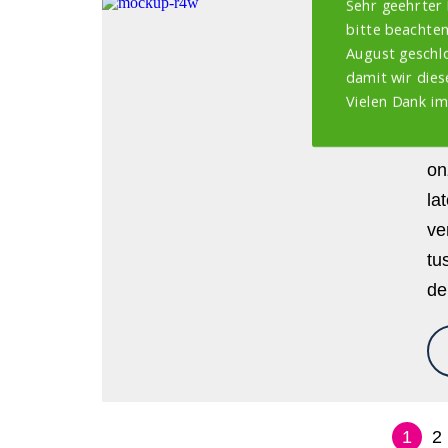
Sehr geehrter
bitte beachten
Z
August geschlo
J
damit wir dies
Vielen Dank im
1
Be
on
la
ve
tu
de
1
2