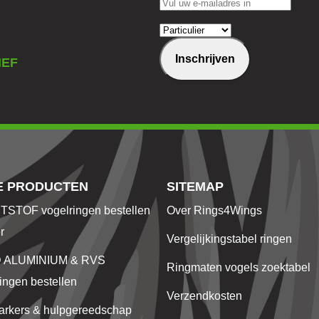
Inschrijven
IEF
E PRODUCTEN
SITEMAP
STOF vogelringen bestellen
Over Rings4Wings
r
Vergelijkingstabel ringen
 ALUMINIUM & RVS
Ringmaten vogels zoektabel
ingen bestellen
Verzendkosten
arkers & hulpgereedschap