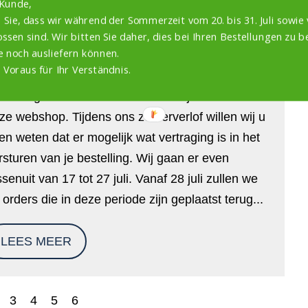
 Kunde,
 Sie, dass wir während der Sommerzeit vom 20. bis 31. Juli sowie 
OMERVERLOF VAN 17 TOT 27
ssen sind. Wir bitten Sie daher, dies bei Ihren Bestellungen zu b
ULI
e noch ausliefern können.
 Voraus für Ihr Verständnis.
4 juli 2025
ste vogelliefhebber. Bedankt voor je bezoek aan
ze webshop. Tijdens ons zomerverlof willen wij u
ten weten dat er mogelijk wat vertraging is in het
rsturen van je bestelling. Wij gaan er even
ssenuit van 17 tot 27 juli. Vanaf 28 juli zullen we
 orders die in deze periode zijn geplaatst terug...
LEES MEER
3
4
5
6