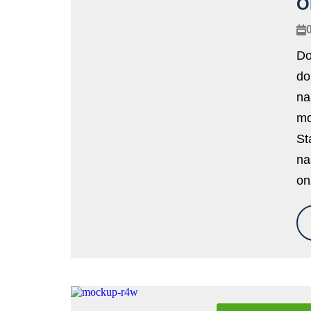
O
Do
do
na
mo
St
na
on