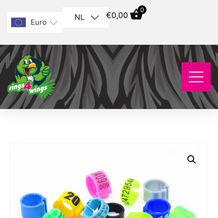
0
€
0,00
NL
Euro