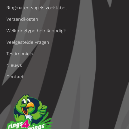
Ringmaten vogels zoektabel
Verzendkosten
Welk ringtype heb ik nodig?
Veelgestelde vragen
Testimonials
Nieuws
Contact