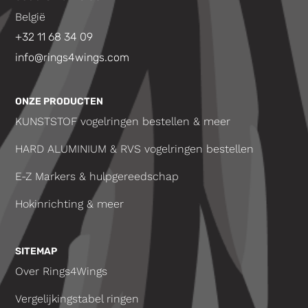
België
+32 11 68 34 09
info@rings4wings.com
ONZE PRODUCTEN
KUNSTSTOF vogelringen bestellen & meer
HARD ALUMINIUM & RVS vogelringen bestellen
E-Z Markers & hulpgereedschap
Hokinrichting & meer
SITEMAP
Over Rings4Wings
Vergelijkingstabel ringen