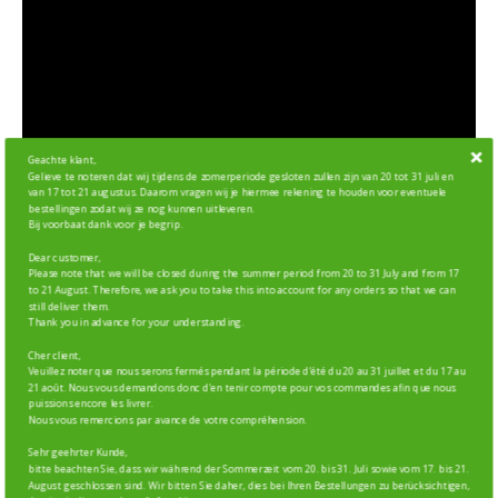
Geachte klant,
Gelieve te noteren dat wij tijdens de zomerperiode gesloten zullen zijn van 20 tot 31 juli en
van 17 tot 21 augustus. Daarom vragen wij je hiermee rekening te houden voor eventuele
bestellingen zodat wij ze nog kunnen uitleveren.
Bij voorbaat dank voor je begrip.
Dear customer,
Please note that we will be closed during the summer period from 20 to 31 July and from 17
to 21 August. Therefore, we ask you to take this into account for any orders so that we can
still deliver them.
Thank you in advance for your understanding.
Cher client,
Veuillez noter que nous serons fermés pendant la période d’été du 20 au 31 juillet et du 17 au
21 août. Nous vous demandons donc d'en tenir compte pour vos commandes afin que nous
puissions encore les livrer.
Nous vous remercions par avance de votre compréhension.
Gerelateerde producten
Sehr geehrter Kunde,
bitte beachten Sie, dass wir während der Sommerzeit vom 20. bis 31. Juli sowie vom 17. bis 21.
August geschlossen sind. Wir bitten Sie daher, dies bei Ihren Bestellungen zu berücksichtigen,