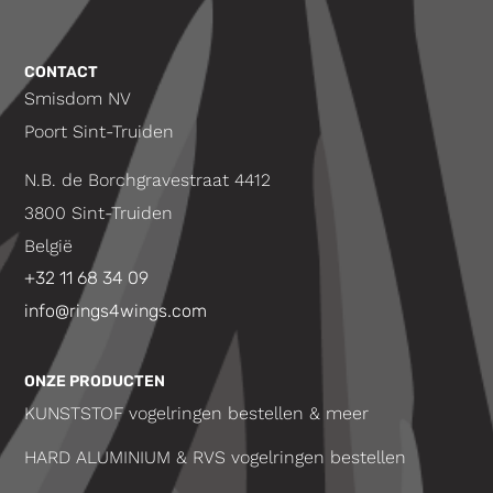
CONTACT
Smisdom NV
Poort Sint-Truiden
N.B. de Borchgravestraat 4412
3800 Sint-Truiden
België
+32 11 68 34 09
info@rings4wings.com
ONZE PRODUCTEN
KUNSTSTOF vogelringen bestellen & meer
HARD ALUMINIUM & RVS vogelringen bestellen