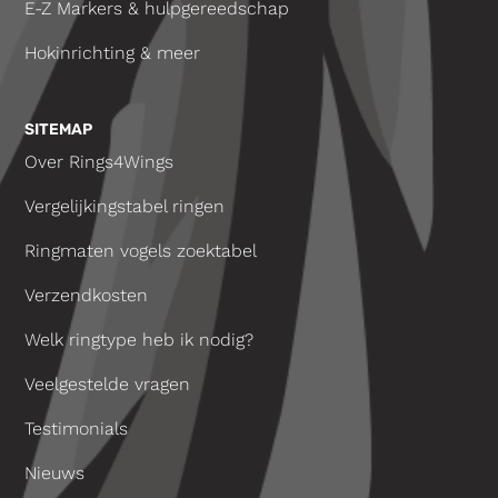
E-Z Markers & hulpgereedschap
Hokinrichting & meer
SITEMAP
Over Rings4Wings
Vergelijkingstabel ringen
Ringmaten vogels zoektabel
Verzendkosten
Welk ringtype heb ik nodig?
Veelgestelde vragen
Testimonials
Nieuws