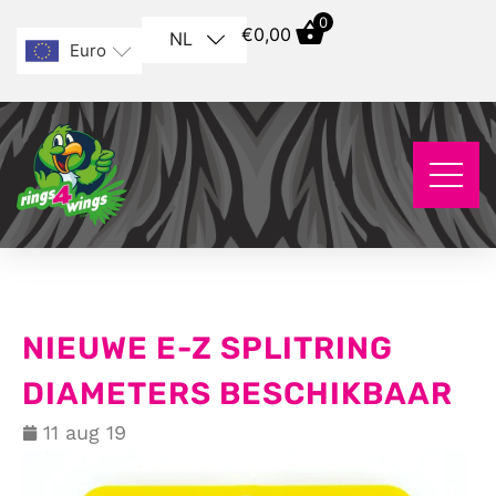
0
€
0,00
NL
Euro
NIEUWE E-Z SPLITRING
DIAMETERS BESCHIKBAAR
11 aug 19