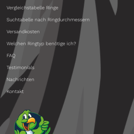
Vergleichstabelle Ringe
Suchtabelle nach Ringdurchmessern
Versandkosten
Welchen Ringtyp benötige ich?
FAQ
Testimonials
Nachrichten
Kontakt