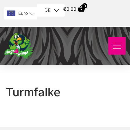
0
€
0,00
DE
Euro
Turmfalke