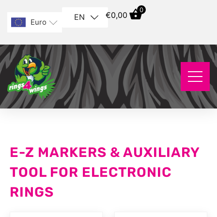
0
€
0,00
EN
Euro
E-Z MARKERS & AUXILIARY
TOOL FOR ELECTRONIC
RINGS