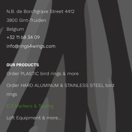
N.B. de Borchgrave Street 4412
3800 Sint-Truiden
Belgium
+32 11 68 34 09
info@rings4wings.com
OUR PRODUCTS
Order PLASTIC bird rings & more
Order HARD ALUMINUM & STAINLESS STEEL bird
rings
E-Z Markers & Tooling
Loft Equipment & more...