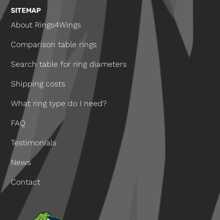
SITEMAP
About Rings4Wings
Comparison table rings
Search table for ring diameters
Shipping costs
What ring type do I need?
FAQ
Testimonials
News
Contact