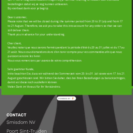
bestellingen zodat wij ze nog kunnen uitleveren.
Bij voorbaat dank voor je begrip.
Dear customer,
Please note that we will be closed during the summer period from 20 to 31 July and from 17
to 21 August. Therefore, we ask you to take this into account for any orders so that we can
still deliver them.
Thank you in advance for your understanding.
Cher client,
Veuillez noter que nous serons fermés pendant la période d’été du 20 au 31 juillet et du 17 au
21 août. Nous vous demandons donc d'en tenir compte pour vos commandes afin que nous
puissions encore les livrer.
Subscribe
Nous vous remercions par avance de votre compréhension.
Sehr geehrter Kunde,
bitte beachten Sie, dass wir während der Sommerzeit vom 20. bis 31. Juli sowie vom 17. bis 21.
August geschlossen sind. Wir bitten Sie daher, dies bei Ihren Bestellungen zu berücksichtigen,
damit wir diese noch ausliefern können.
Vielen Dank im Voraus für Ihr Verständnis.
CONTACT
Smisdom NV
Poort Sint-Truiden